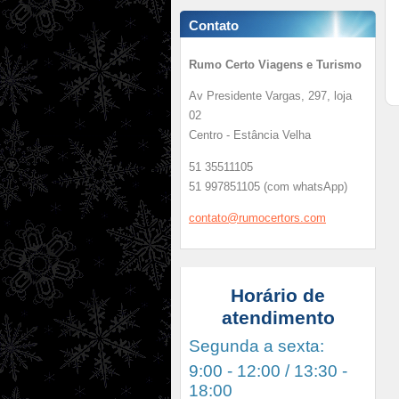
Contato
Rumo Certo Viagens e Turismo
Av Presidente Vargas, 297, loja
02
Centro - Estância Velha
51 35511105
51 997851105 (com whatsApp)
contato@
rumocert
ors.com
Horário de
atendimento
Segunda a sexta:
9:00 - 12:00 / 13:30 -
18:00