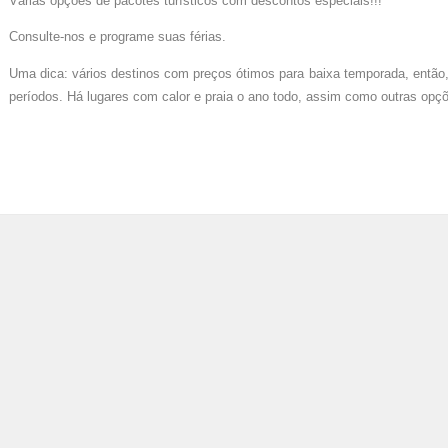
Várias opções de pacotes turísticos com descontos especiais!!!
Consulte-nos e programe suas férias.
Uma dica: vários destinos com preços ótimos para baixa temporada, então,
períodos. Há lugares com calor e praia o ano todo, assim como outras opçõ