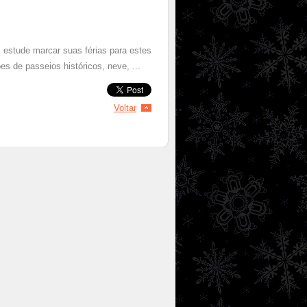
 estude marcar suas férias para estes
es de passeios históricos, neve, ...
Voltar