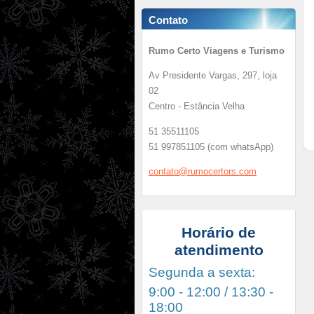
Contato
Rumo Certo Viagens e Turismo
Av Presidente Vargas, 297, loja
02
Centro - Estância Velha
51 35511105
51 997851105 (com whatsApp)
contato@
rumocert
ors.com
Horário de
atendimento
Segunda a sexta:
9:00 - 12:00 / 13:30 -
18:00